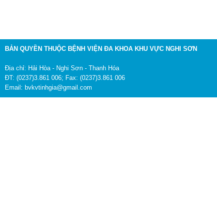
BẢN QUYỀN THUỘC BỆNH VIỆN ĐA KHOA KHU VỰC NGHI SƠN
Địa chỉ: Hải Hòa - Nghi Sơn - Thanh Hóa
ĐT: (0237)3.861 006; Fax: (0237)3.861 006
Email: bvkvtinhgia@gmail.com