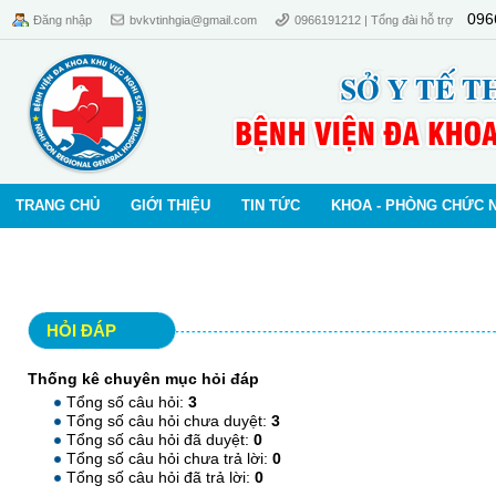
096
Đăng nhập
bvkvtinhgia@gmail.com
0966191212 | Tổng đài hỗ trợ
TRANG CHỦ
GIỚI THIỆU
TIN TỨC
KHOA - PHÒNG CHỨC 
HỎI ĐÁP
Thống kê chuyên mục hỏi đáp
Tổng số câu hỏi:
3
Tổng số câu hỏi chưa duyệt:
3
Tổng số câu hỏi đã duyệt:
0
Tổng số câu hỏi chưa trả lời:
0
Tổng số câu hỏi đã trả lời:
0