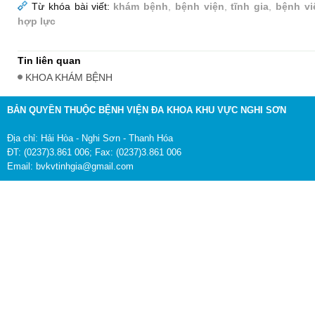
Từ khóa bài viết:
khám bệnh
,
bệnh viện
,
tĩnh gia
,
bệnh vi
hợp lực
Tin liên quan
KHOA KHÁM BỆNH
BẢN QUYỀN THUỘC BỆNH VIỆN ĐA KHOA KHU VỰC NGHI SƠN
Địa chỉ: Hải Hòa - Nghi Sơn - Thanh Hóa
ĐT: (0237)3.861 006; Fax: (0237)3.861 006
Email: bvkvtinhgia@gmail.com