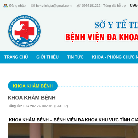
096
Đăng nhập
bvkvtinhgia@gmail.com
0966191212 | Tổng đài hỗ trợ
TRANG CHỦ
GIỚI THIỆU
TIN TỨC
KHOA - PHÒNG CHỨC 
KHOA KHÁM BỆNH
KHOA KHÁM BỆNH
Đăng lúc: 10:47:02 27/10/2019 (GMT+7)
KHOA KHÁM BỆNH – BỆNH VIỆN ĐA KHOA KHU VỰC TĨNH GI