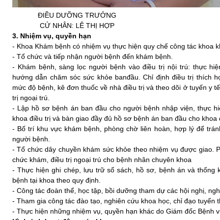
ĐIỀU DƯỠNG TRƯỞNG
CỬ NHÂN: LÊ THỊ HỢP
3. Nhiệm vụ, quyền hạn
- Khoa Khám bệnh có nhiệm vụ thực hiện quy chế công tác khoa 
- Tổ chức và tiếp nhận người bệnh đến khám bệnh.
- Khám bệnh, sàng lọc người bệnh vào điều trị nội trú: thực hiện
hướng dẫn chăm sóc sức khỏe banđầu. Chỉ định điều trị thích 
mức độ bệnh, kê đơn thuốc về nhà điều trị và theo dõi ở tuyến y 
trị ngoại trú.
- Lập hồ sơ bệnh án ban đầu cho người bệnh nhập viện, thực h
khoa điều trị và bàn giao đầy đủ hồ sơ bệnh án ban đầu cho khoa đ
- Bố trí khu vực khám bệnh, phòng chờ liên hoàn, hợp lý để trá
người bệnh.
- Tổ chức dây chuyền khám sức khỏe theo nhiệm vụ được giao. P
chức khám, điều trị ngoại trú cho bệnh nhân chuyên khoa
- Thực hiện ghi chép, lưu trữ sổ sách, hồ sơ, bệnh án và thống
bệnh tại khoa theo quy định.
- Công tác đoàn thể, học tập, bồi dưỡng tham dự các hội nghị, ngh
- Tham gia công tác đào tạo, nghiên cứu khoa học, chỉ đạo tuyến 
- Thực hiện những nhiệm vụ, quyền hạn khác do Giám đốc Bệnh vi