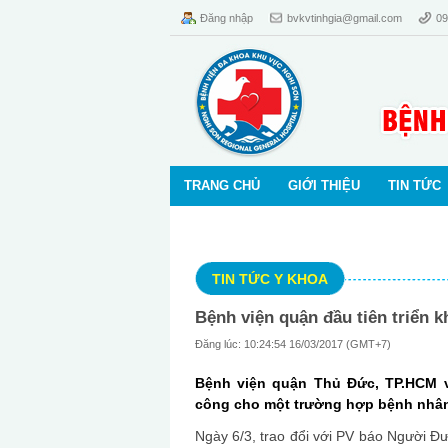
Đăng nhập
bvkvtinhgia@gmail.com
09
TRANG CHỦ
GIỚI THIỆU
TIN TỨC
TIN TỨC Y KHOA
Bệnh viện quận đầu tiên triển k
Đăng lúc: 10:24:54 16/03/2017 (GMT+7)
Bệnh viện quận Thủ Đức, TP.HCM v
công cho một trường hợp bệnh nhân 
Ngày 6/3, trao đổi với PV báo Người 