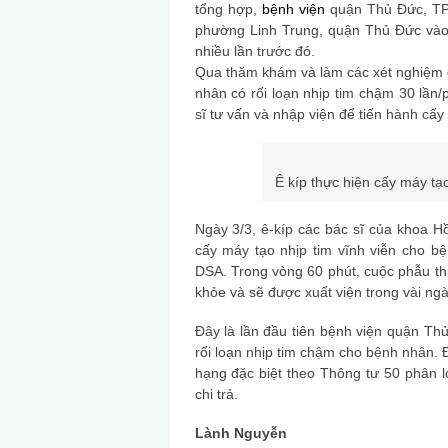
tổng hợp,
bệnh viện
quận Thủ Đức, TP.
phường Linh Trung, quận Thủ Đức vào
nhiều lần trước đó.
Qua thăm khám và làm các xét nghiệm cầ
nhân có rối loạn nhịp tim chậm 30 lần
sĩ tư vấn và nhập viện để tiến hành cấy 
Ê kíp thực hiện cấy máy tạ
Ngày 3/3, ê-kíp các bác sĩ của khoa H
cấy máy tạo nhịp tim vĩnh viễn cho b
DSA. Trong vòng 60 phút, cuộc phẫu thu
khỏe và sẽ được xuất viện trong vài ngày
Đây là lần đầu tiên bệnh viện quận Thủ
rối loạn nhịp tim chậm cho bệnh nhân. Đ
hạng đặc biệt theo Thông tư 50 phân l
chi trả.
Lành Nguyễn