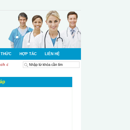
 THỨC
HỢP TÁC
LIÊN HỆ
h đến với website của Bệnh viện Đa khoa khu vực Nghi Sơn - T
đáp