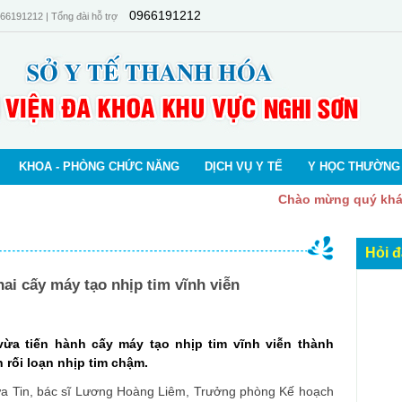
0966191212
66191212 | Tổng đài hỗ trợ
KHOA - PHÒNG CHỨC NĂNG
DỊCH VỤ Y TẾ
Y HỌC THƯỜNG
Chào mừng quý khác
Hỏi 
hai cấy máy tạo nhịp tim vĩnh viễn
ừa tiến hành cấy máy tạo nhịp tim vĩnh viễn thành
rối loạn nhịp tim chậm.
Đưa Tin, bác sĩ Lương Hoàng Liêm, Trưởng phòng Kế hoạch