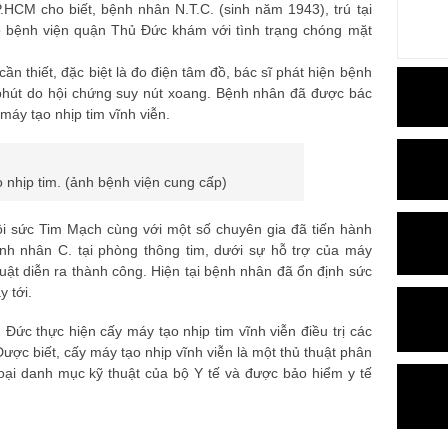
HCM cho biết, bệnh nhân N.T.C. (sinh năm 1943), trú tại
 bệnh viện quận Thủ Đức khám với tình trạng chóng mặt
n thiết, đặc biệt là đo điện tâm đồ, bác sĩ phát hiện bệnh
/phút do hội chứng suy nút xoang. Bệnh nhân đã được bác
máy tạo nhịp tim vĩnh viễn.
o nhịp tim. (ảnh bệnh viện cung cấp)
ồi sức Tim Mạch cùng với một số chuyên gia đã tiến hành
ệnh nhân C. tại phòng thông tim, dưới sự hỗ trợ của máy
ật diễn ra thành công. Hiện tại bệnh nhân đã ổn định sức
 tới.
 Đức thực hiện cấy máy tạo nhịp tim vĩnh viễn điều trị các
ược biết, cấy máy tạo nhịp vĩnh viễn là một thủ thuật phân
oại danh mục kỹ thuật của bộ Y tế và được bảo hiểm y tế